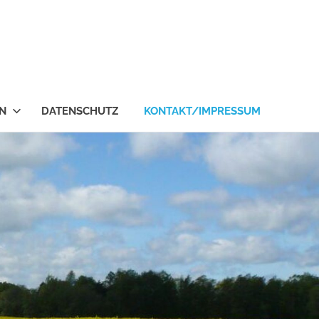
en
N
DATENSCHUTZ
KONTAKT/IMPRESSUM
ständigensozietät