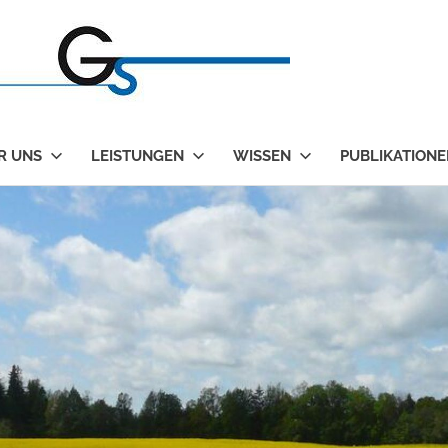
Gütter
&
Kolleg
R UNS
LEISTUNGEN
WISSEN
PUBLIKATIONE
–
Sachver