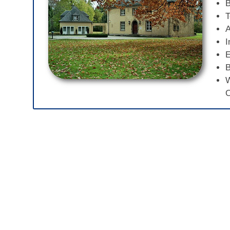
B
T
A
I
E
B
W
O