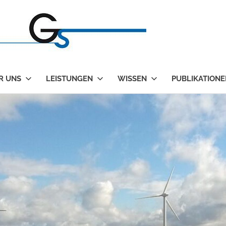
Gütter
&
Kolleg
R UNS
LEISTUNGEN
WISSEN
PUBLIKATIONE
–
Sachver